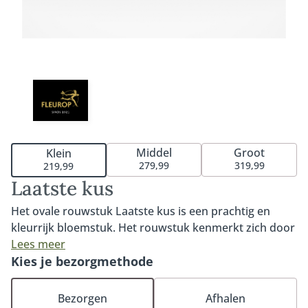
Middel
Groot
Klein
279,99
319,99
219,99
Laatste kus
Het ovale rouwstuk Laatste kus is een prachtig en
kleurrijk bloemstuk. Het rouwstuk kenmerkt zich door
bijzondere rozen in warme kleuren en roze tinten. Een
Lees meer
ovaal rouwstuk is een klassiek-moderne bindwijze.
Kies je bezorgmethode
Deze bindwijze wordt vaak gekozen omdat de
bloemen, zowel compact als luchtig, mooi tot hun
Bezorgen
Afhalen